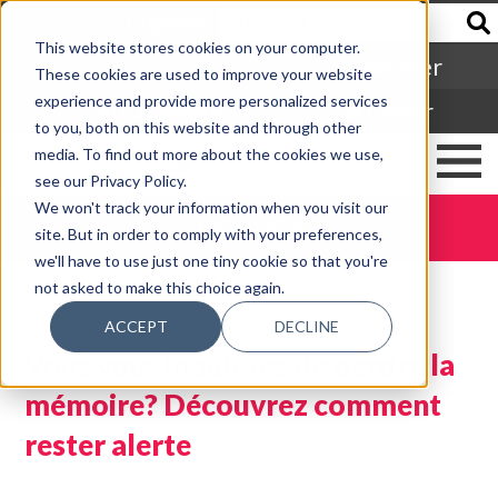
English
This website stores cookies on your computer.
S'abonner
These cookies are used to improve your website
experience and provide more personalized services
Connexion
Panier
to you, both on this website and through other
media. To find out more about the cookies we use,
see our Privacy Policy.
We won't track your information when you visit our
DONNER
site. But in order to comply with your preferences,
we'll have to use just one tiny cookie so that you're
not asked to make this choice again.
ACCEPT
DECLINE
Vous vous inquiétez de perdre la
mémoire? Découvrez comment
rester alerte