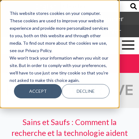
English
This website stores cookies on your computer.
S'abonner
These cookies are used to improve your website
experience and provide more personalized services
Connexion
Panier
to you, both on this website and through other
media. To find out more about the cookies we use,
see our Privacy Policy.
We won't track your information when you visit our
DONNER
site. But in order to comply with your preferences,
we'll have to use just one tiny cookie so that you're
not asked to make this choice again.
ACCEPT
DECLINE
Sains et Saufs : Comment la
recherche et la technologie aident