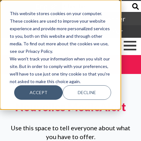
English
This website stores cookies on your computer.
S'abonner
These cookies are used to improve your website
experience and provide more personalized services
Connexion
Panier
to you, both on this website and through other
media. To find out more about the cookies we use,
see our Privacy Policy.
We won't track your information when you visit our
DONNER
site. But in order to comply with your preferences,
we'll have to use just one tiny cookie so that you're
not asked to make this choice again.
ACCEPT
DECLINE
Nouvelles MedicAlert
Use this space to tell everyone about what
you have to offer.